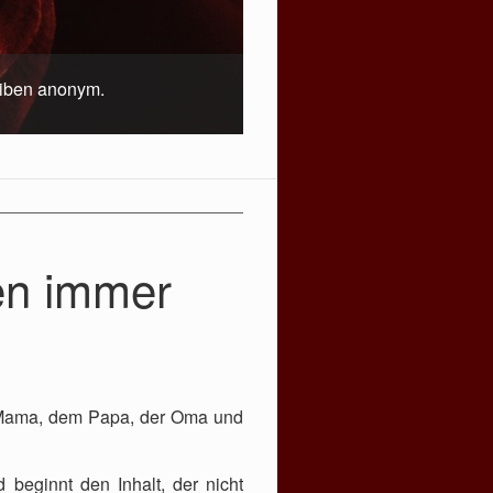
leiben anonym.
en immer
er Mama, dem Papa, der Oma und
 beginnt den Inhalt, der nicht