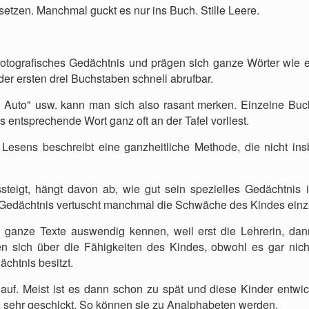
rsetzen. Manchmal guckt es nur ins Buch. Stille Leere.
fotografisches Gedächtnis und prägen sich ganze Wörter wie e
er ersten drei Buchstaben schnell abrufbar.
 Auto" usw. kann man sich also rasant merken. Einzelne Bu
s entsprechende Wort ganz oft an der Tafel vorliest.
 Lesens beschreibt eine ganzheitliche Methode, die nicht i
steigt, hängt davon ab, wie gut sein spezielles Gedächtnis is
 Gedächtnis vertuscht manchmal die Schwäche des Kindes einz
ie ganze Texte auswendig kennen, weil erst die Lehrerin, da
uen sich über die Fähigkeiten des Kindes, obwohl es gar nic
chtnis besitzt.
 auf. Meist ist es dann schon zu spät und diese Kinder entwi
rin sehr geschickt. So können sie zu Analphabeten werden.